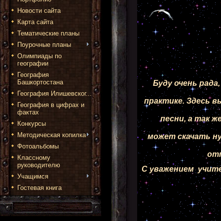
Новости сайта
Карта сайта
Тематические планы
Поурочные планы
Олимпиады по
географии
География
Башкортостана
Буду очень рада
География Илишевског...
практике. Здесь в
География в цифрах и
фактах
песни, а так ж
Конкурсы
Методическая копилка
может скачать ну
Фотоальбомы
отп
Классному
руководителю
С уважением учит
Учащимся
Гостевая книга