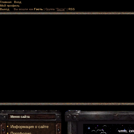
Главная
Вход
Мой профиль
Выход
Вы вошли как
Гость
|
Группа
"
Гости
"
|
RSS
Меню сайта
Информация о сайте
что, ск
Портфолио